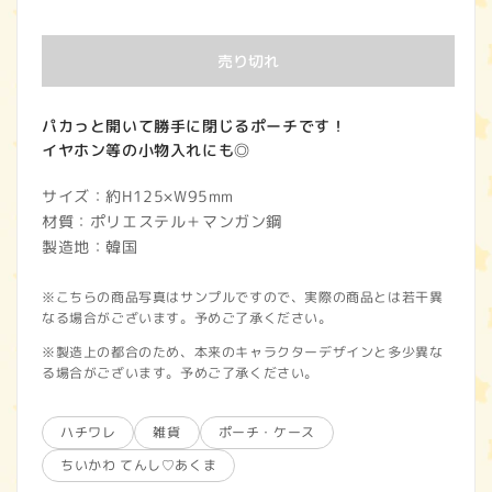
常
価
売り切れ
格
パカっと開いて勝手に閉じるポーチです！
イヤホン等の小物入れにも◎
サイズ：約H125×W95mm
材質：ポリエステル＋マンガン鋼
製造地：韓国
※こちらの商品写真はサンプルですので、実際の商品とは若干異
なる場合がございます。予めご了承ください。
※製造上の都合のため、本来のキャラクターデザインと多少異な
る場合がございます。予めご了承ください。
ハチワレ
雑貨
ポーチ・ケース
ちいかわ てんし♡あくま