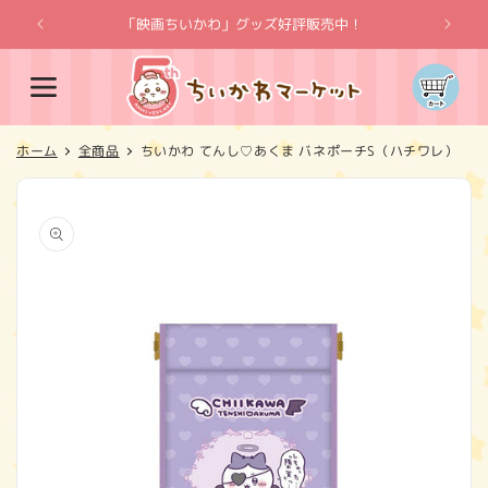
コンテ
ンツに
「映画ちいかわ」グッズ好評販売中！
「
進む
カ
ー
ト
ホーム
全商品
ちいかわ てんし♡あくま バネポーチS（ハチワレ）
商品情
報にス
キップ