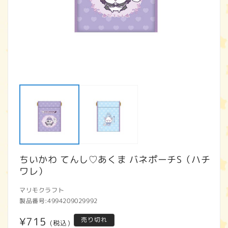
モ
ー
ダ
ル
で
メ
デ
ィ
ア
ちいかわ てんし♡あくま バネポーチS（ハチ
(1)
(2
を
ワレ）
開
く
マリモクラフト
製品番号:
4994209029992
通
¥715
売り切れ
(税込)