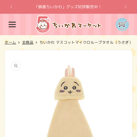
コンテ
ンツに
「映画ちいかわ」グッズ好評販売中！
「
進む
カ
ー
ト
ホーム
全商品
ちいかわ マスコットマイクロループタオル（うさぎ）
商品情
報にス
キップ