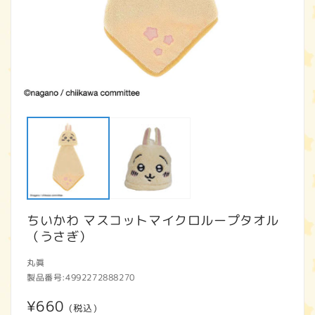
モ
ー
ダ
ル
で
メ
デ
ィ
ア
ちいかわ マスコットマイクロループタオル
(1)
(2
を
（うさぎ）
開
く
丸眞
製品番号:
4992272888270
通
¥660
(税込)