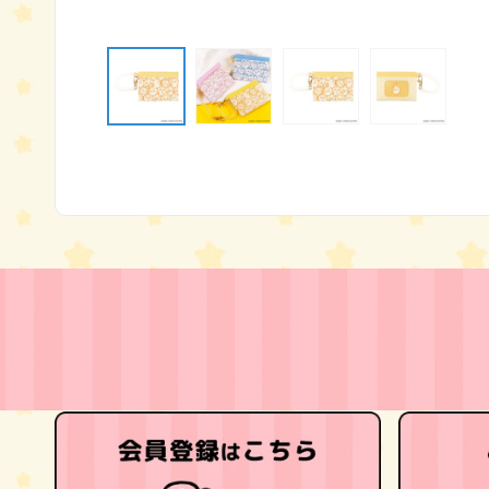
モ
ー
ダ
ル
で
メ
デ
ィ
ア
(1)
を
開
く