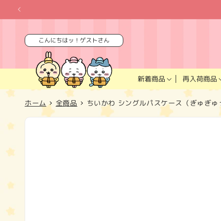
コンテ
ンツに
進む
こんにちはッ！ゲストさん
再入荷商品
新着商品
ホーム
全商品
ちいかわ シングルパスケース（ぎゅぎゅ
商品情
報にス
キップ