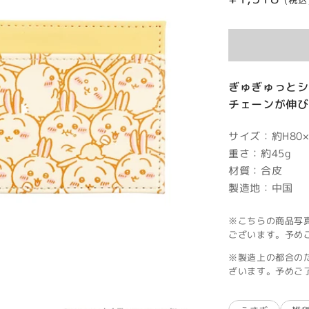
(税込
常
価
格
ぎゅぎゅっとシ
チェーンが伸び
サイズ：約H80×
重さ：約45g
材質：合皮
製造地：中国
※こちらの商品写
ございます。予め
※製造上の都合の
ざいます。予めご