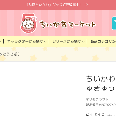
「映画ちいかわ」グッズ好評販売中！
キャラクター
商品カテゴリ
シリーズ
から探す
から探す
か
っとうさぎ）
ちいかわ
ゅぎゅっ
マリモクラフト
製品番号:
49792749
通
¥1,518