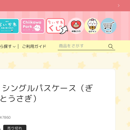
お
気
に
ロ
カ
入
グ
ー
り
イ
ト
リ
ン
ス
ご利用ガイド
ら探す
ト
 シングルパスケース（ぎ
とうさぎ）
47860
売り切れ