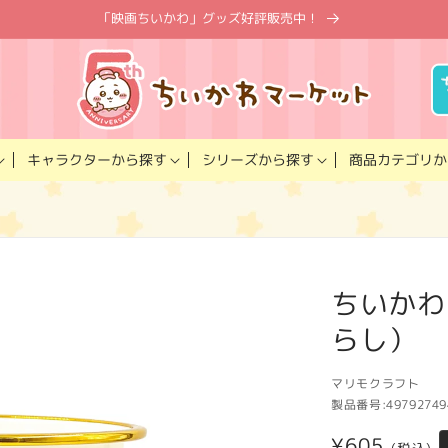
「映画ちいかわ」グッズ好評販売中！
キャラクター
商品カテゴリ
シリーズ
から探す
から探す
か
ちいかわ
らし）
マリモクラフト
製品番号:
49792749
通
¥605