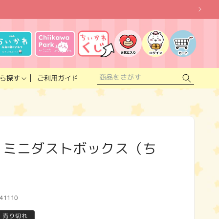
お
気
に
ロ
カ
入
グ
ー
り
イ
ト
リ
ン
ス
ご利用ガイド
ら探す
ト
 ミニダストボックス（ち
41110
売り切れ