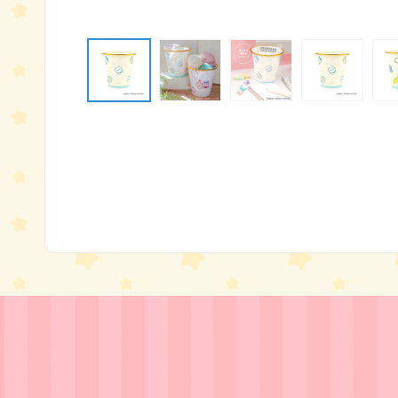
モ
ー
ダ
ル
で
メ
デ
ィ
ア
(1)
を
開
く