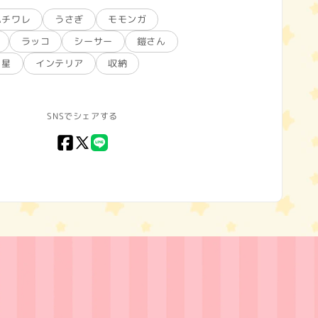
ハチワレ
うさぎ
モモンガ
ラッコ
シーサー
鎧さん
星
インテリア
収納
SNSでシェアする
Facebook
X
LINE
(Twitter)