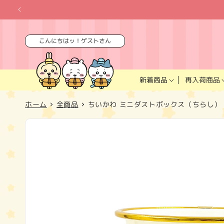
コンテ
ンツに
進む
こんにちはッ！ゲストさん
再入荷商品
新着商品
ホーム
全商品
ちいかわ ミニダストボックス（ちらし）
商品情
報にス
キップ