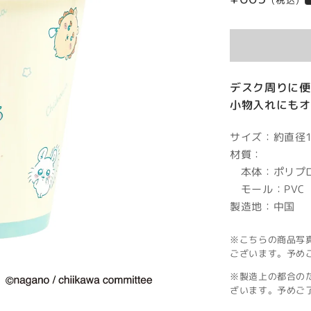
(税込)
常
価
格
デスク周りに便
小物入れにもオ
サイズ：約直径13
材質：
本体：ポリプ
モール：PVC
製造地：中国
※こちらの商品写
ございます。予め
※製造上の都合の
ざいます。予めご