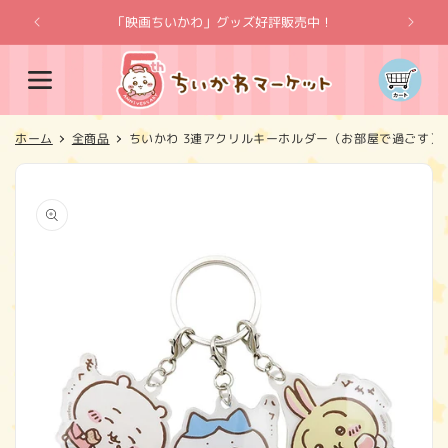
コンテ
ンツに
「映画ちいかわ」グッズ好評販売中！
「
進む
カ
ー
ト
ホーム
全商品
ちいかわ 3連アクリルキーホルダー（お部屋で過ごす）
商品情
報にス
キップ