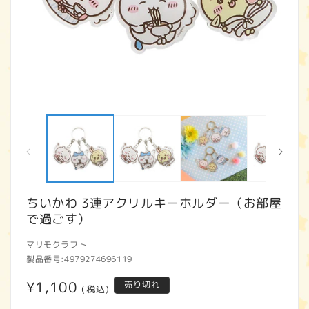
モ
ー
ダ
ル
で
メ
デ
ィ
ちいかわ 3連アクリルキーホルダー（お部屋
ア
で過ごす）
(1)
(2
を
開
マリモクラフト
く
製品番号:
4979274696119
通
¥1,100
売り切れ
(税込)
常