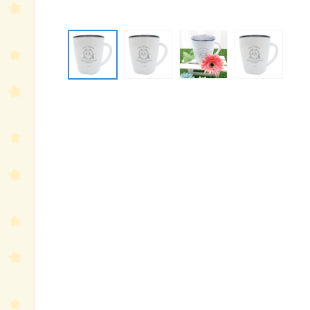
モ
ー
ダ
ル
で
メ
デ
ィ
ア
(1)
を
開
く