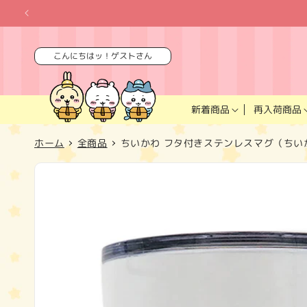
コンテ
ンツに
進む
こんにちはッ！ゲストさん
再入荷商品
新着商品
ホーム
全商品
ちいかわ フタ付きステンレスマグ（ちい
商品情
報にス
キップ