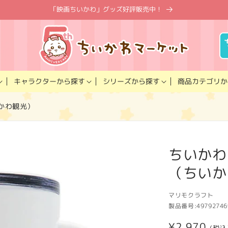
「映画ちいかわ」グッズ好評販売中！
キャラクター
商品カテゴリ
シリーズ
から探す
から探す
か
かわ観光）
ちいかわ
（ちいか
マリモクラフト
製品番号:
49792746
通
¥2,970