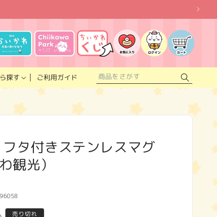
お
気
に
ロ
カ
入
グ
ー
り
イ
ト
リ
ン
ス
ご利用ガイド
ら探す
ト
 フタ付きステンレスマグ
わ観光）
96058
売り切れ