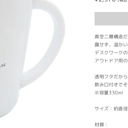
(税込
常
価
格
真空二層構造だ
露せず、温かい
デスクワークの
アウトドア用の
透明フタだから
飲み口付きでそ
※容量330ml
サイズ：約直径9
材質：