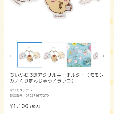
モ
ー
ダ
ル
で
メ
デ
ィ
ちいかわ 3連アクリルキーホルダー（モモン
ア
ガ／くりまんじゅう／ラッコ）
(1)
(2
を
開
マリモクラフト
く
製品番号:
4979274677279
通
¥1,100
(税込)
常