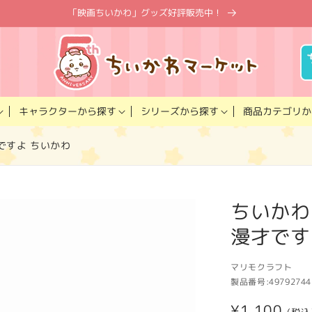
「映画ちいかわ」グッズ好評販売中！
キャラクター
商品カテゴリ
シリーズ
から探す
から探す
か
ですよ ちいかわ
ちいかわ
漫才です
マリモクラフト
製品番号:
49792744
通
¥1,100