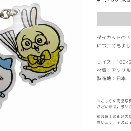
(税込
常
価
格
ダイカットの３
につけてもよし
サイズ：100×
材質：アクリル
製造地：日本
※こちらの商品写
ございます。予め
※製造上の都合の
ざいます。予めご