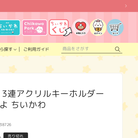
お
気
に
ロ
カ
入
グ
ー
り
イ
ト
リ
ン
ス
ご利用ガイド
ら探す
ト
 3連アクリルキーホルダー
よ ちいかわ
38726
売り切れ