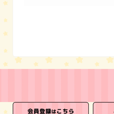
モ
ー
ダ
ル
で
メ
デ
ィ
ア
(1)
を
開
く