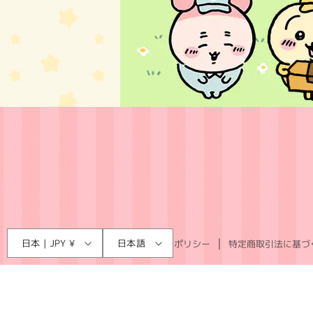
言
国
日本 | JPY ¥
日本語
利用規約
プライバシーポリシー
特定商取引法に基づ
語
/
地
域