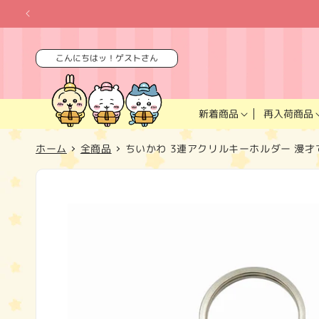
コンテ
ンツに
進む
こんにちはッ！ゲストさん
再入荷商品
新着商品
ホーム
全商品
ちいかわ 3連アクリルキーホルダー 漫才
商品情
報にス
キップ