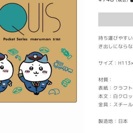
(税込)
常
価
格
持ち運びやすい
き出しにならな
サイズ：H113×
材質：
表紙：クラフト
本文：白クロッキ
金具：スチール
製造地：日本