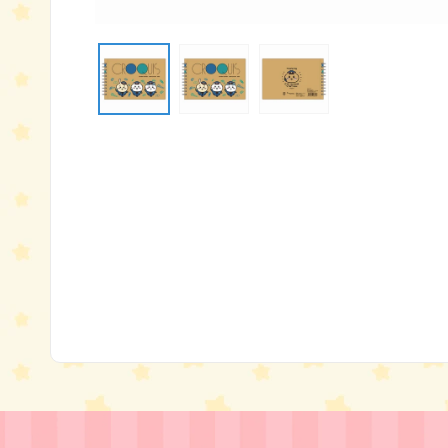
モ
ー
ダ
ル
で
メ
デ
ィ
ア
(1)
を
開
く