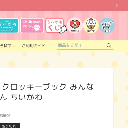
お
気
に
ロ
カ
入
グ
ー
り
イ
ト
リ
ン
ス
ご利用ガイド
ら探す
ト
 クロッキーブック みんな
ん ちいかわ
38696
売り切れ