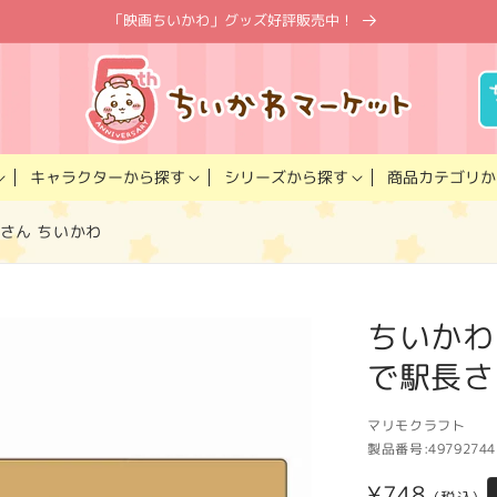
「映画ちいかわ」グッズ好評販売中！
キャラクター
商品カテゴリ
シリーズ
から探す
から探す
か
さん ちいかわ
ちいかわ
で駅長さ
マリモクラフト
製品番号:
49792744
通
¥748