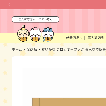
コンテ
ンツに
進む
こんにちはッ！ゲストさん
再入荷商品
新着商品
ホーム
全商品
ちいかわ クロッキーブック みんなで駅長
商品情
報にス
キップ