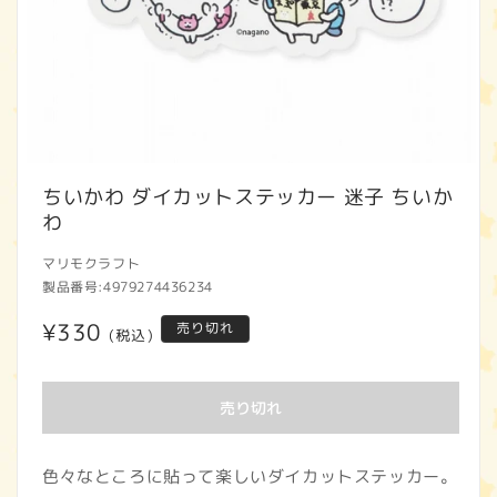
モ
ー
ちいかわ ダイカットステッカー 迷子 ちいか
ダ
わ
ル
で
マリモクラフト
メ
製品番号:
4979274436234
デ
ィ
通
¥330
売り切れ
ア
(税込)
(1)
常
を
開
価
売り切れ
く
格
色々なところに貼って楽しいダイカットステッカー。