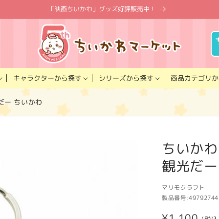
「映画ちいかわ」グッズ好評販売中！
キャラクター
商品カテゴリ
シリーズ
から探す
から探す
か
だー ちいかわ
ちいかわ
観光だー
マリモクラフト
製品番号:
49792744
通
¥1,100