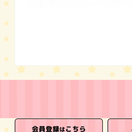
モ
ー
ダ
ル
で
メ
デ
ィ
ア
(1)
を
開
く