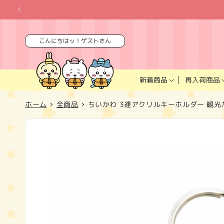
コンテ
ンツに
進む
こんにちはッ！ゲストさん
再入荷商品
新着商品
ホーム
全商品
ちいかわ 3連アクリルキーホルダー 観光
商品情
報にス
キップ