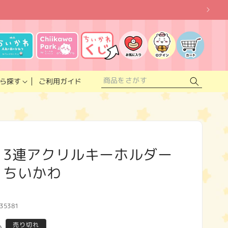
お
気
に
ロ
カ
入
グ
ー
り
イ
ト
リ
ン
ス
ご利用ガイド
ら探す
ト
 3連アクリルキーホルダー
 ちいかわ
35381
売り切れ