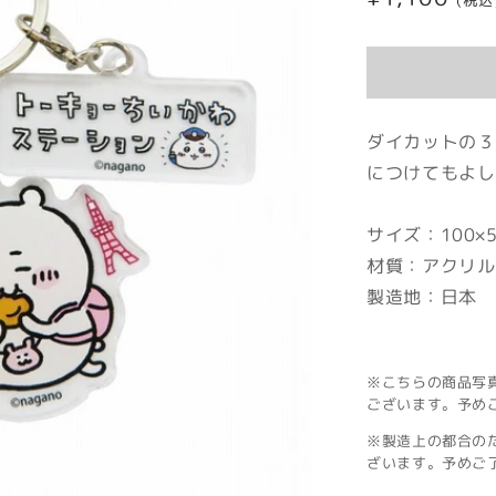
(税込
常
価
格
ダイカットの３
につけてもよし
サイズ：100×
材質：アクリル
製造地：日本
※こちらの商品写
ございます。予め
※製造上の都合の
ざいます。予めご