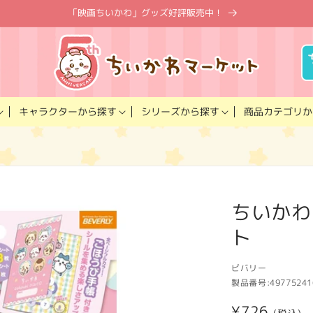
「映画ちいかわ」グッズ好評販売中！
キャラクター
商品カテゴリ
シリーズ
から探す
から探す
か
ちいかわ
ト
ビバリー
製品番号:
49775241
通
¥726