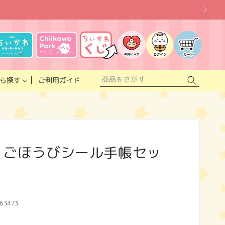
お
気
に
ロ
カ
入
グ
ー
り
イ
ト
リ
ン
ス
ご利用ガイド
ら探す
ト
 ごほうびシール手帳セッ
63473