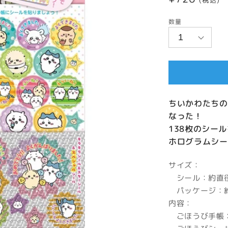
(税込)
常
数量
価
格
ちいかわたちの
なった！
138枚のシー
ホログラムシー
サイズ：
シール：約直径2
パッケージ：約H
内容：
ごほうび手帳：