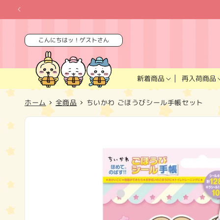
コンテ
ンツに
進む
こんにちはッ！ゲストさん
再入荷商品
新着商品
ホーム
全商品
ちいかわ ごほうびシール手帳セット
商品情
報にス
キップ