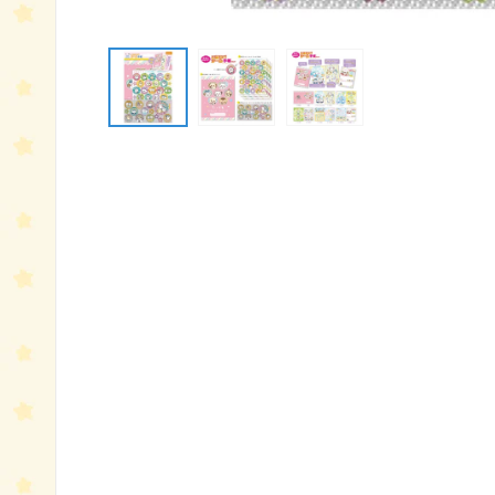
モ
ー
ダ
ル
で
メ
デ
ィ
ア
(1)
を
開
く