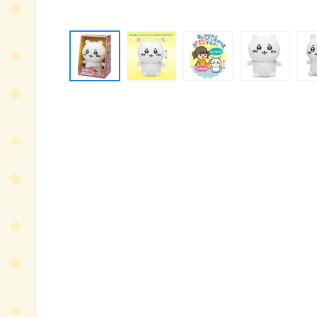
モ
ー
ダ
ル
で
メ
デ
ィ
ア
(1)
を
開
く