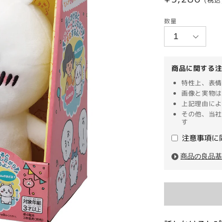
(税込
常
数量
価
格
商品に関する
特性上、表情
画像と実物は
上記理由によ
その他、当社
す
注意事項に
商品の良品