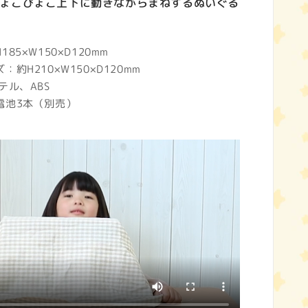
ょこぴょこ上下に動きながらまねするぬいぐる
85×W150×D120mm
約H210×W150×D120mm
テル、ABS
電池3本（別売）