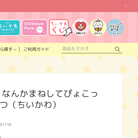
お
気
に
ロ
カ
入
グ
ー
り
イ
ト
リ
ン
ス
ご利用ガイド
ら探す
ト
 なんかまねしてぴょこっ
つ（ちいかわ）
31719