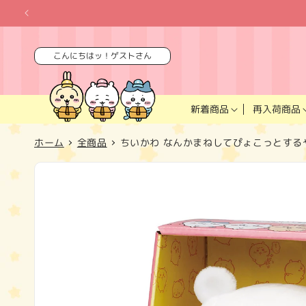
コンテ
ンツに
進む
こんにちはッ！ゲストさん
再入荷商品
新着商品
ホーム
全商品
ちいかわ なんかまねしてぴょこっとする
商品情
報にス
キップ