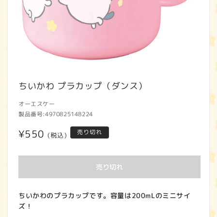
モ
ー
ちいかわ プラカップ（ダンス）
ダ
ル
オーエスケー
で
製品番号:
4970825148224
メ
デ
通
¥550
売り切れ
(税込)
ィ
ア
常
(1)
価
を
売り切れ
開
格
く
ちいかわのプラカップです。容量は200mLのミニサイ
ズ！