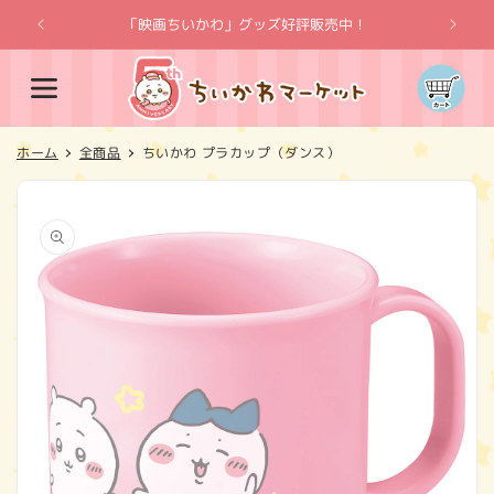
コンテ
ンツに
「映画ちいかわ」グッズ好評販売中！
「
進む
カ
ー
ト
ホーム
全商品
ちいかわ プラカップ（ダンス）
商品情
報にス
キップ