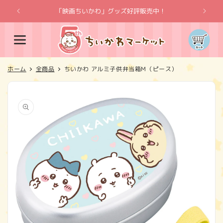
コンテ
ンツに
「映画ちいかわ」グッズ好評販売中！
「
進む
カ
ー
ト
ホーム
全商品
ちいかわ アルミ子供弁当箱M（ピース）
商品情
報にス
キップ