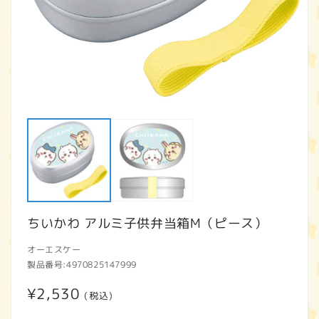
モ
ー
ダ
ル
で
メ
デ
ィ
ア
ちいかわ アルミ子供弁当箱M（ピース）
(1)
(2
を
開
オーエスケー
く
製品番号:
4970825147999
通
¥2,530
(税込)
常