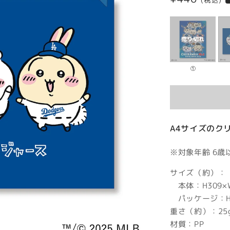
(税込)
常
価
格
①
A4サイズのク
※対象年齢 6歳
サイズ（約）：
本体：H309×W
パッケージ：H3
重さ（約）：25
材質：PP