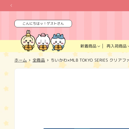
コンテ
ンツに
進む
こんにちはッ！ゲストさん
再入荷商品
新着商品
ホーム
全商品
ちいかわ×MLB TOKYO SERIES クリア
商品情
報にス
キップ