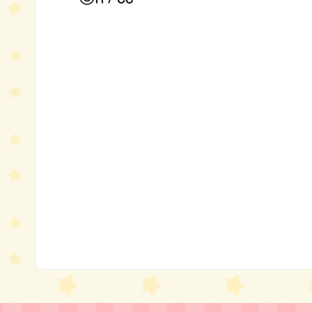
モ
ー
ダ
ル
で
メ
デ
ィ
ア
(1)
を
開
く