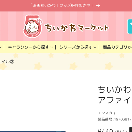
「映画ちいかわ」グッズ好評販売中！
キャラクター
商品カテゴリ
シリーズ
から探す
から探す
か
ファイル②
ちいかわ×M
アファイ
エンスカイ
製品番号:
49703817
通
¥440