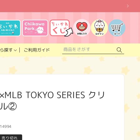
お
気
に
ロ
カ
入
グ
ー
り
イ
ト
リ
ン
ス
ご利用ガイド
ら探す
ト
LB TOKYO SERIES クリ
ル②
14994
売り切れ