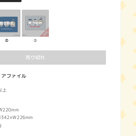
②
③
売り切れ
リアファイル
以上
220mm
42×W226mm
g