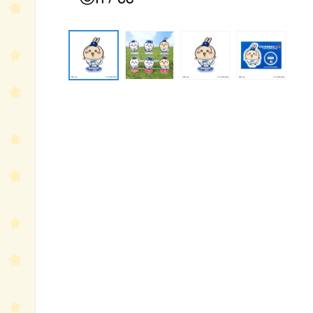
モ
ー
ダ
ル
で
メ
デ
ィ
ア
(1)
を
開
く