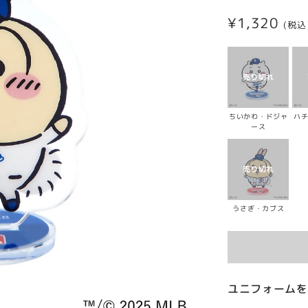
通
¥1,320
(税込
常
価
格
ちいかわ・ドジャ
ハ
ース
うさぎ・カブス
ユニフォームを