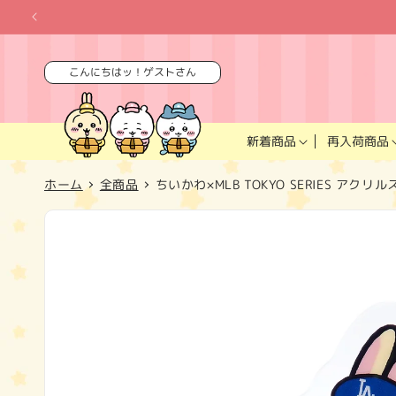
コンテ
ンツに
進む
こんにちはッ！ゲストさん
再入荷商品
新着商品
ホーム
全商品
ちいかわ×MLB TOKYO SERIES ア
商品情
報にス
キップ