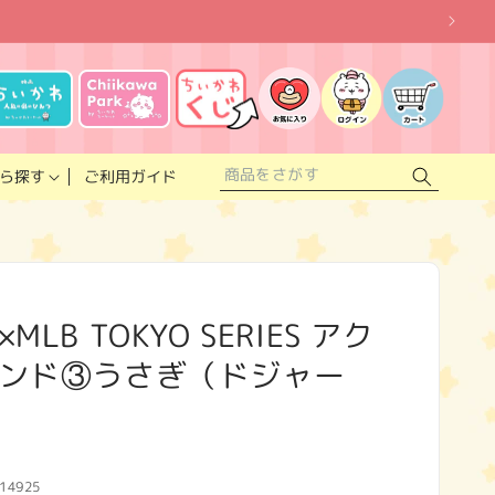
お
気
に
ロ
カ
入
グ
ー
り
イ
ト
リ
ン
ス
ご利用ガイド
ら探す
ト
LB TOKYO SERIES アク
ンド③うさぎ（ドジャー
14925