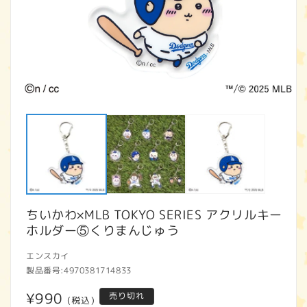
モ
ー
ダ
ル
で
メ
デ
ィ
ア
ちいかわ×MLB TOKYO SERIES アクリルキー
(1)
(2
を
ホルダー⑤くりまんじゅう
開
く
エンスカイ
製品番号:
4970381714833
通
¥990
売り切れ
(税込)