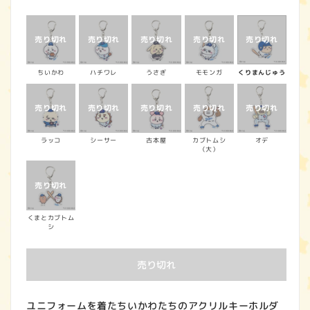
常
価
格
ちいかわ
ハチワレ
うさぎ
モモンガ
くりまんじゅう
ラッコ
シーサー
古本屋
カブトムシ
オデ
（大）
くまとカブトム
シ
売り切れ
ユニフォームを着たちいかわたちのアクリルキーホルダ