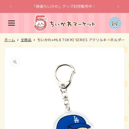
コンテ
ンツに
「映画ちいかわ」グッズ好評販売中！
「
進む
カ
ー
ト
ホーム
全商品
ちいかわ×MLB TOKYO SERIES アクリルキーホルダ
商品情
報にス
キップ