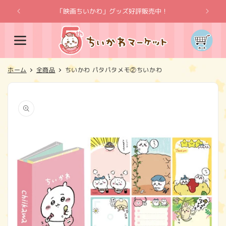
コンテ
ンツに
「映画ちいかわ」グッズ好評販売中！
「
進む
カ
ー
ト
ホーム
全商品
ちいかわ パタパタメモ②ちいかわ
商品情
報にス
キップ