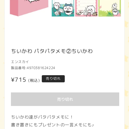
モ
ー
ちいかわ パタパタメモ②ちいかわ
ダ
ル
エンスカイ
で
製品番号:
4970381624224
メ
デ
通
¥715
売り切れ
(税込)
ィ
ア
常
(1)
価
を
売り切れ
開
格
く
ちいかわ達がパタパタメモに！
書き置きにもプレゼントの一言メモにも♪