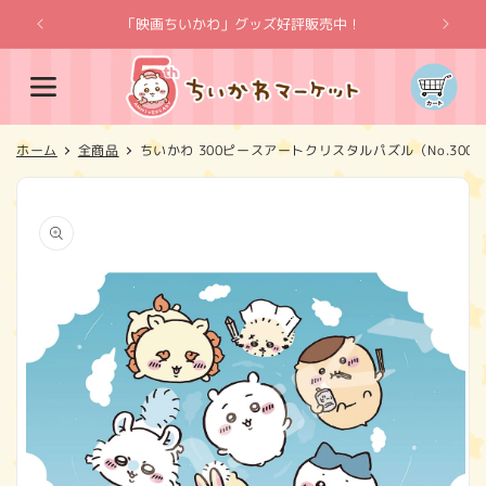
コンテ
ンツに
「映画ちいかわ」グッズ好評販売中！
「
進む
カ
ー
ト
ホーム
全商品
ちいかわ 300ピースアートクリスタルパズル（No.300-A
商品情
報にス
キップ