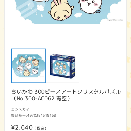
モ
ー
ダ
ル
で
メ
デ
ィ
ア
ちいかわ 300ピースアートクリスタルパズル
(1)
(2
を
（No.300-AC062 青空）
開
く
エンスカイ
製品番号:
4970381518158
通
¥2,640
(税込)