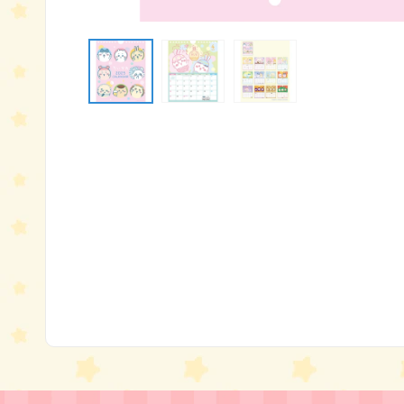
モ
ー
ダ
ル
で
メ
デ
ィ
ア
(1)
を
開
く