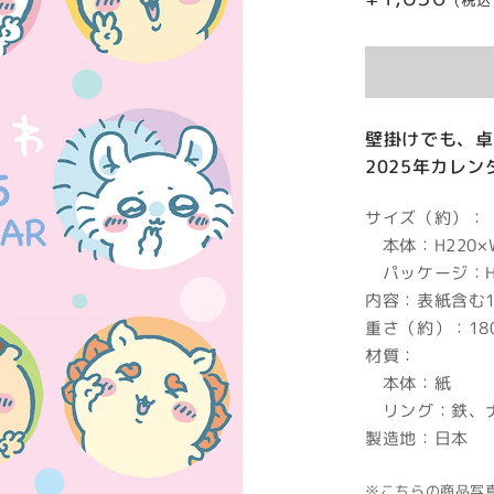
(税込
常
価
格
壁掛けでも、卓
2025年カレ
サイズ（約）：
本体：H220×
パッケージ：H26
内容：表紙含む1
重さ（約）：18
材質：
本体：紙
リング：鉄、
製造地：日本
※こちらの商品写