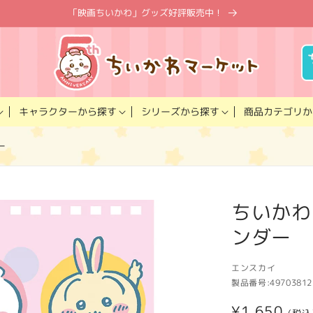
「映画ちいかわ」グッズ好評販売中！
キャラクター
商品カテゴリ
シリーズ
から探す
から探す
か
ー
ちいかわ
ンダー
エンスカイ
製品番号:
49703812
通
¥1,650