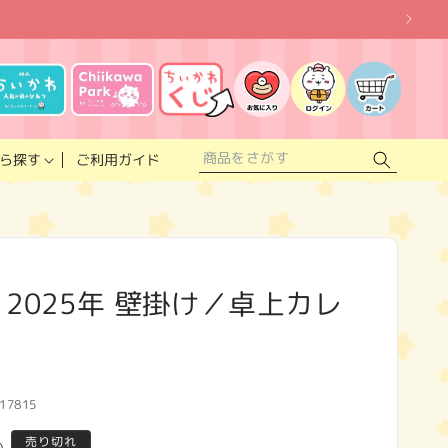
お
気
に
ロ
カ
入
グ
ー
り
イ
ト
リ
ン
ス
ご利用ガイド
ら探す
ト
 2025年 壁掛け／卓上カレ
17815
売り切れ