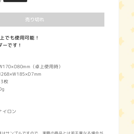
)
売り切れ
上でも使用可能！
ンダーです！
W170×D80mm（卓上使用時）
8×W185×D7mm
3枚
0g
ナイロン
真はサンプルですので、実際の商品とは若干異なる場合が