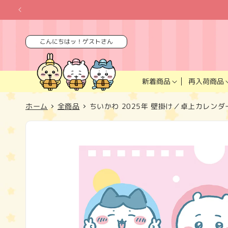
コンテ
ンツに
進む
こんにちはッ！ゲストさん
再入荷商品
新着商品
ホーム
全商品
ちいかわ 2025年 壁掛け／卓上カレンダ
商品情
報にス
キップ