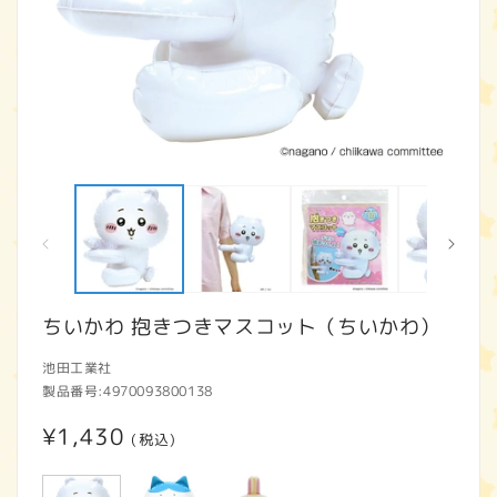
モ
ー
ダ
ル
で
メ
デ
ィ
ちいかわ 抱きつきマスコット（ちいかわ）
ア
(1)
(2
池田工業社
を
開
製品番号:
4970093800138
く
通
¥1,430
(税込)
常