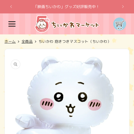
コンテ
ンツに
「映画ちいかわ」グッズ好評販売中！
「
進む
カ
ー
ト
ホーム
全商品
ちいかわ 抱きつきマスコット（ちいかわ）
商品情
報にス
キップ