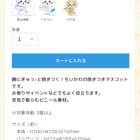
価
格
ちいかわ
ハチワレ
うさぎ
数量
カートに入れる
腕にぎゅっ♪と抱きつく！ちいかわの抱きつきマスコット
です。
お祭りやイベントなどでもよく目立ちます。
空気で膨らむビニール素材。
※対象年齢 3歳以上
サイズ（約）：
本体：H300×W250×D160mm
パッケージ：H225×W188×D20mm