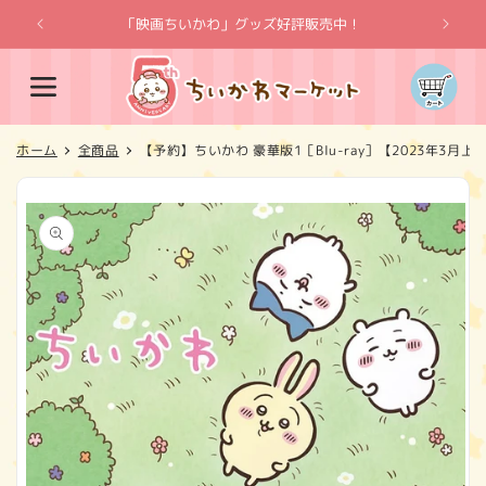
コンテ
ンツに
「映画ちいかわ」グッズ好評販売中！
「
進む
カ
ー
ト
ホーム
全商品
【予約】ちいかわ 豪華版1［Blu-ray］【2023年3
商品情
報にス
キップ