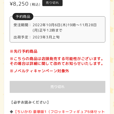
通
¥8,250
売り切れ
(税込)
常
予約商品
価
受注期間：
2022年10月6日(木)19時～11月28日
格
(月)正午12時まで
出荷予定：
2023年3月上旬
※先行予約商品
※こちらの商品は店頭発売する可能性がございます。
その場合は詳細に関して改めてお知らせいたします。
※ノベルティキャンペーン対象外
売り切れ
【必ずお読みください】
◆
【ちいかわ 豪華版1（フロッキーフィギュア6体セット