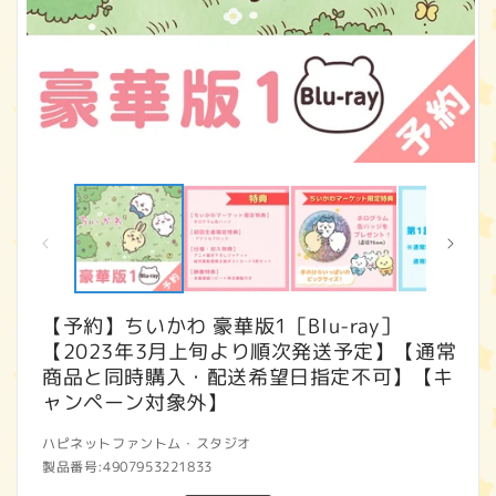
モ
ー
ダ
ル
で
メ
デ
ィ
【予約】ちいかわ 豪華版1［Blu-ray］
ア
【2023年3月上旬より順次発送予定】【通常
(1)
(2
を
商品と同時購入・配送希望日指定不可】【キ
開
ャンペーン対象外】
く
ハピネットファントム・スタジオ
製品番号:
4907953221833