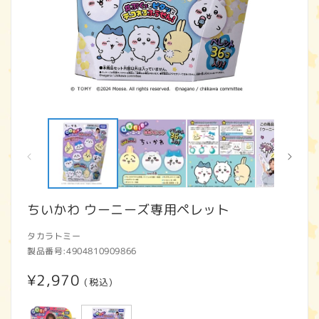
モ
ー
ダ
ル
で
メ
デ
ィ
ちいかわ ウーニーズ専用ペレット
ア
(1)
(2
タカラトミー
を
開
製品番号:
4904810909866
く
通
¥2,970
(税込)
常