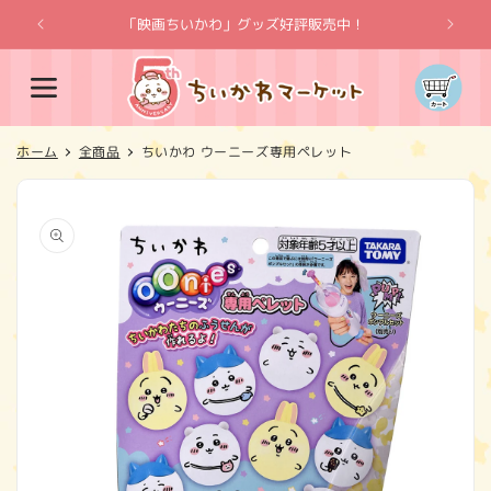
コンテ
ンツに
「映画ちいかわ」グッズ好評販売中！
「
進む
カ
ー
ト
ホーム
全商品
ちいかわ ウーニーズ専用ペレット
商品情
報にス
キップ