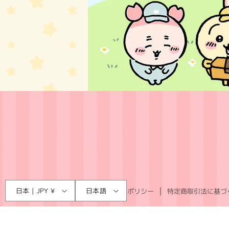
言
国
日本 | JPY ¥
日本語
利用規約
プライバシーポリシー
特定商取引法に基づ
語
/
地
域