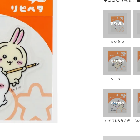
(税込)
常
価
格
ちいかわ
シーサー
ハチワレ&うさぎ
ち