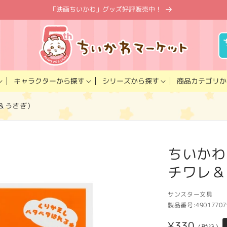
「映画ちいかわ」グッズ好評販売中！
キャラクター
商品カテゴリ
シリーズ
から探す
から探す
か
＆うさぎ）
ちいかわ
チワレ＆
サンスター文具
製品番号:
49017707
通
¥330