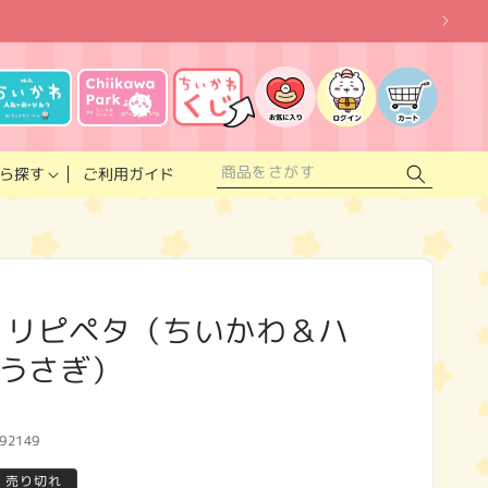
お
気
に
ロ
カ
入
グ
ー
り
イ
ト
リ
ン
ス
ご利用ガイド
ら探す
ト
 リピペタ（ちいかわ＆ハ
うさぎ）
92149
売り切れ