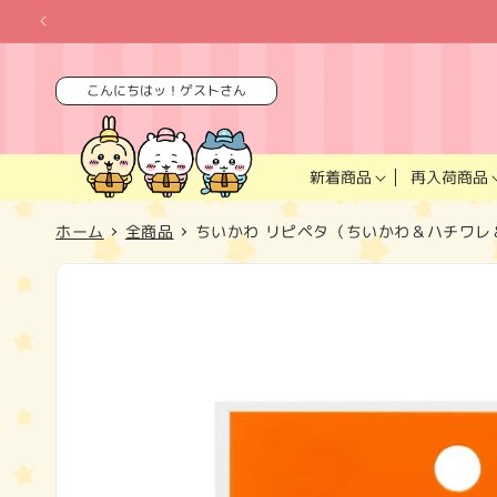
コンテ
ンツに
進む
こんにちはッ！ゲストさん
再入荷商品
新着商品
ホーム
全商品
ちいかわ リピペタ（ちいかわ＆ハチワレ
商品情
報にス
キップ