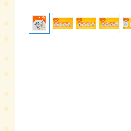
モ
ー
ダ
ル
で
メ
デ
ィ
ア
(1)
を
開
く