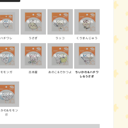
ハチワレ
うさぎ
ラッコ
くりまんじゅう
モモンガ
古本屋
あのこ&でかつよ
ちいかわ&ハチワ
レ&うさぎ
いかわ&モモン
ガ