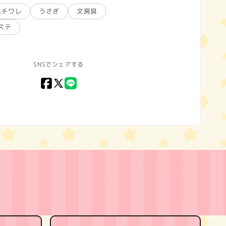
ハチワレ
うさぎ
文房具
ステ
SNSでシェアする
Facebook
X
LINE
(Twitter)