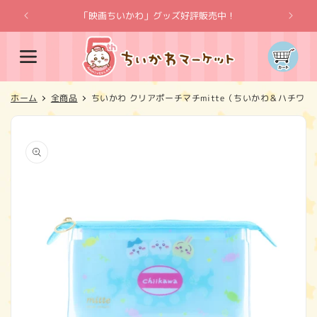
コンテ
ンツに
「映画ちいかわ」グッズ好評販売中！
「
進む
カ
ー
ト
ホーム
全商品
ちいかわ クリアポーチマチmitte（ちいかわ＆ハチワ
商品情
報にス
キップ