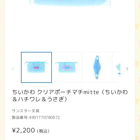
モ
ー
ダ
ル
で
メ
デ
ィ
ちいかわ クリアポーチマチmitte（ちいかわ
ア
＆ハチワレ＆うさぎ）
(1)
(2
を
開
サンスター文具
く
製品番号:
4901770780672
通
¥2,200
(税込)
常