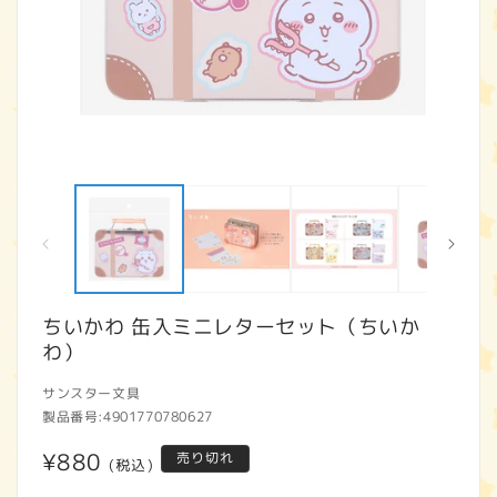
モ
ー
ダ
ル
で
メ
デ
ィ
ちいかわ 缶入ミニレターセット（ちいか
ア
わ）
(1)
(2
を
開
サンスター文具
く
製品番号:
4901770780627
通
¥880
売り切れ
(税込)
常