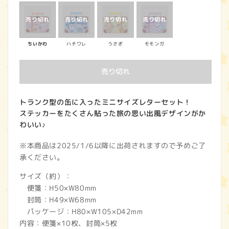
価
格
ちいかわ
ハチワレ
うさぎ
モモンガ
売り切れ
トランク型の缶に入ったミニサイズレターセット！
ステッカーをたくさん貼った旅の思い出風デザインがか
わいい♪
※本商品は2025/1/6以降に出荷されますので予めご了
承ください。
サイズ（約）：
便箋：H50×W80mm
封筒：H49×W68mm
パッケージ：H80×W105×D42mm
内容：便箋×10枚、封筒×5枚