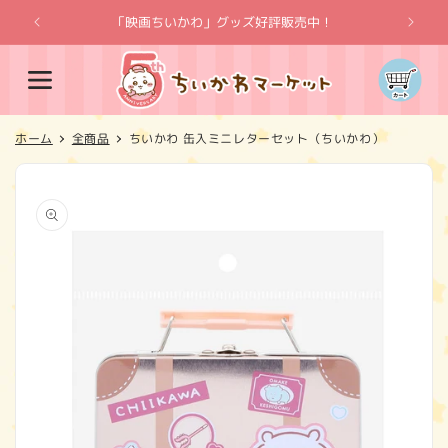
コンテ
ンツに
「映画ちいかわ」グッズ好評販売中！
「
進む
カ
ー
ト
ホーム
全商品
ちいかわ 缶入ミニレターセット（ちいかわ）
商品情
報にス
キップ