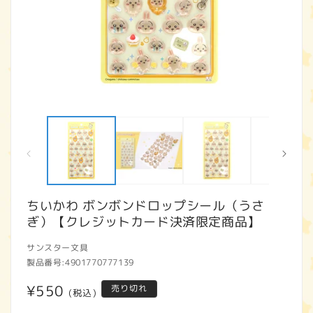
モ
ー
ダ
ル
で
メ
デ
ィ
ちいかわ ボンボンドロップシール（うさ
ア
ぎ）【クレジットカード決済限定商品】
(1)
(2
を
開
サンスター文具
く
製品番号:
4901770777139
通
¥550
売り切れ
(税込)
常