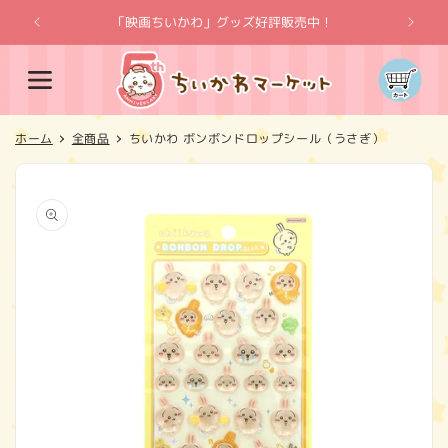
コンテ
ンツに
「映画ちいかわ」グッズ好評販売中！
「
進む
カ
ー
ト
ホーム
全商品
ちいかわ ボンボンドロップシール（うさぎ）
商品情
報にス
キップ