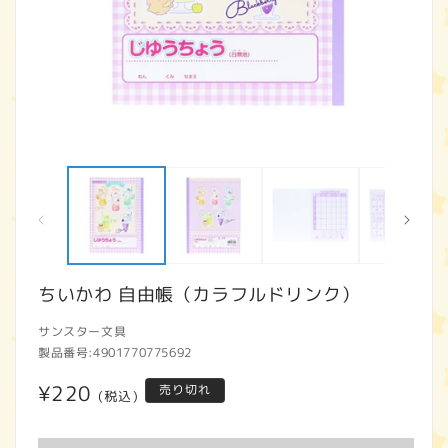
モ
ー
ダ
ル
で
メ
デ
ィ
ちいかわ 自由帳（カラフルドリンク）
ア
(1)
(2
サンスター文具
を
開
製品番号:
4901770775692
く
通
¥220
売り切れ
(税込)
常