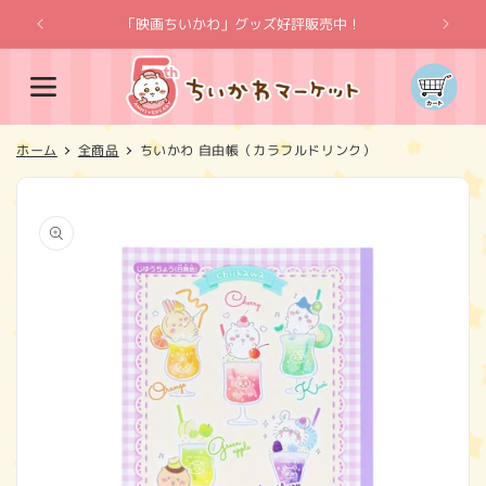
コンテ
ンツに
「映画ちいかわ」グッズ好評販売中！
「
進む
カ
ー
ト
ホーム
全商品
ちいかわ 自由帳（カラフルドリンク）
商品情
報にス
キップ