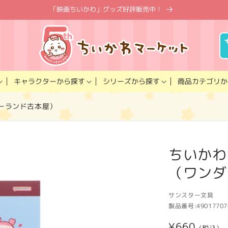
「映画ちいかわ」グッズ好評販売中！
キャラクター
商品カテゴリ
シリーズ
から探す
から探す
か
ーランド古本屋）
ちいかわ
（ワンダ
サンスター文具
製品番号:
49017707
通
¥660