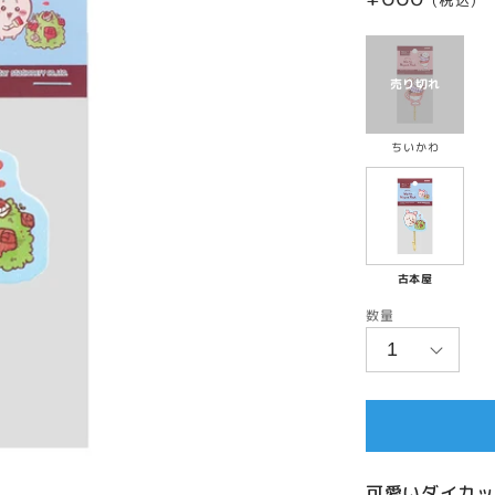
(税込)
常
価
格
ちいかわ
古本屋
数量
可愛いダイカッ