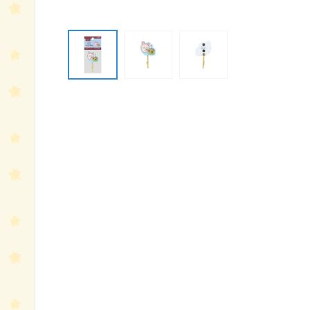
モ
ー
ダ
ル
で
メ
デ
ィ
ア
(1)
を
開
く