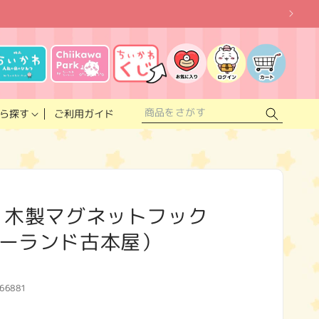
お
気
に
ロ
カ
入
グ
ー
り
イ
ト
リ
ン
ス
ご利用ガイド
ら探す
ト
 木製マグネットフック
ーランド古本屋）
66881