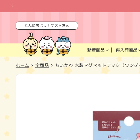
コンテ
ンツに
進む
こんにちはッ！ゲストさん
再入荷商品
新着商品
ホーム
全商品
ちいかわ 木製マグネットフック（ワンダ
商品情
報にス
キップ