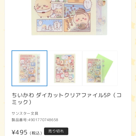
モ
ー
ダ
ル
で
メ
デ
ィ
ア
ちいかわ ダイカットクリアファイル5P（コ
(1)
(2
を
ミック）
開
く
サンスター文具
製品番号:
4901770748658
通
¥495
売り切れ
(税込)