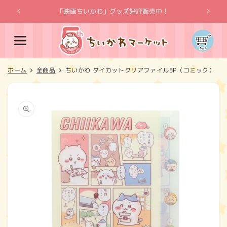
コンテ
ンツに
「映画ちいかわ」グッズ好評販売中！
「
進む
カ
ー
ト
ホーム
全商品
ちいかわ ダイカットクリアファイル5P（コミック）
商品情
報にス
キップ