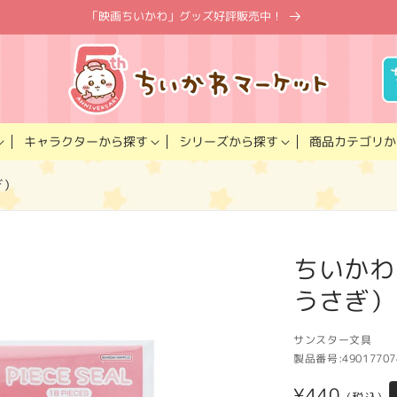
「映画ちいかわ」グッズ好評販売中！
キャラクター
商品カテゴリ
シリーズ
から探す
から探す
か
ぎ）
ちいかわ
うさぎ）
サンスター文具
製品番号:
49017707
通
¥440