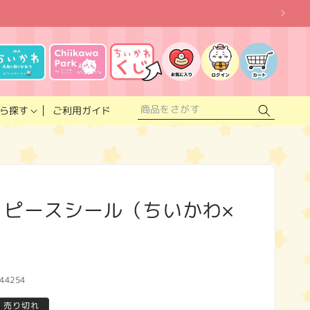
お
気
に
ロ
カ
入
グ
ー
り
イ
ト
リ
ン
ス
ご利用ガイド
ら探す
ト
 ピースシール（ちいかわ×
44254
売り切れ