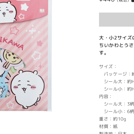
(税込)
常
価
格
大・小2サイズ
ちいかわとうさ
す。
サイズ：
パッケージ：約H1
シール大：約H6
シール小：約H2
内容：
シール大：3柄
シール小：6柄
重さ：約10g
材質：紙
製造地：日本