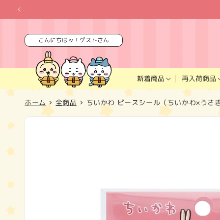
コンテ
ンツに
進む
こんにちはッ！ゲストさん
再入荷商品
新着商品
ホーム
全商品
ちいかわ ピースシール（ちいかわ×うさ
商品情
報にス
キップ