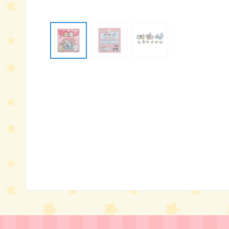
モ
ー
ダ
ル
で
メ
デ
ィ
ア
(1)
を
開
く