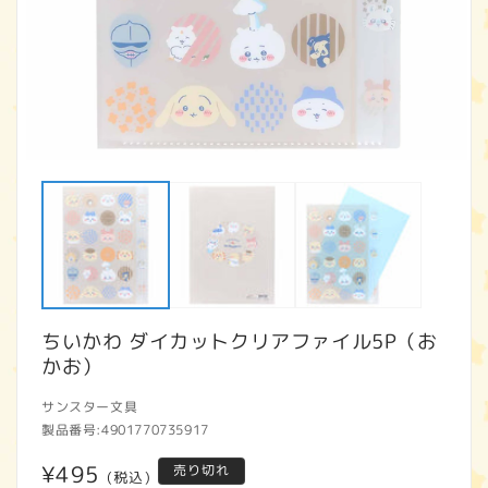
モ
ー
ダ
ル
で
メ
デ
ィ
ア
ちいかわ ダイカットクリアファイル5P（お
(1)
(2
を
かお）
開
く
サンスター文具
製品番号:
4901770735917
通
¥495
売り切れ
(税込)