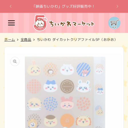
コンテ
ンツに
「映画ちいかわ」グッズ好評販売中！
「
進む
カ
ー
ト
ホーム
全商品
ちいかわ ダイカットクリアファイル5P（おかお）
商品情
報にス
キップ