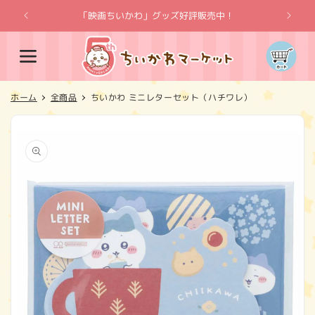
コンテ
ンツに
「映画ちいかわ」グッズ好評販売中！
「
進む
カ
ー
ト
ホーム
全商品
ちいかわ ミニレターセット（ハチワレ）
商品情
報にス
キップ