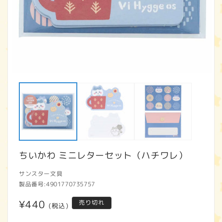
モ
ー
ダ
ル
で
メ
デ
ィ
ア
ちいかわ ミニレターセット（ハチワレ）
(1)
(2
を
開
サンスター文具
く
製品番号:
4901770735757
通
¥440
売り切れ
(税込)
常