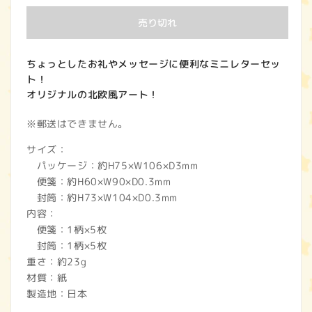
価
売り切れ
格
ちょっとしたお礼やメッセージに便利なミニレターセッ
ト！
オリジナルの北欧風アート！
※郵送はできません。
サイズ：
パッケージ：約H75×W106×D3mm
便箋：約H60×W90×D0.3mm
封筒：約H73×W104×D0.3mm
内容：
便箋：1柄×5枚
封筒：1柄×5枚
重さ：約23g
材質：紙
製造地：日本