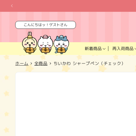
コンテ
ンツに
進む
こんにちはッ！ゲストさん
再入荷商品
新着商品
ホーム
全商品
ちいかわ シャープペン（チェック）
商品情
報にス
キップ