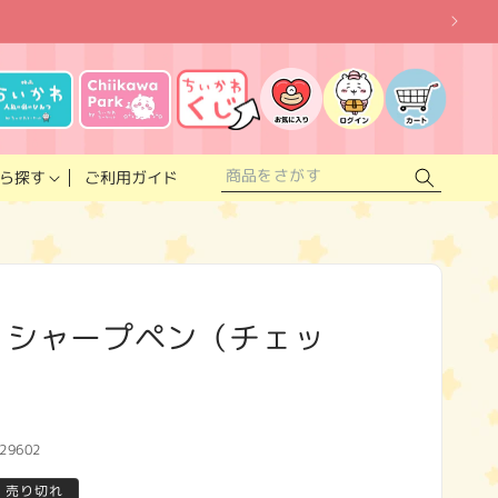
お
気
に
ロ
カ
入
グ
ー
り
イ
ト
リ
ン
ス
ご利用ガイド
ら探す
ト
 シャープペン（チェッ
29602
売り切れ