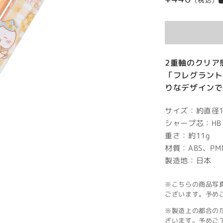
(税込)
常
価
格
2重軸のクリア
「フレグラント
りなデザインで
サイズ：約直径11
シャープ芯：HB 
重さ：約11g
材質：ABS、PM
製造地：日本
※こちらの商品写
ございます。予め
※製造上の都合の
ざいます。予めご