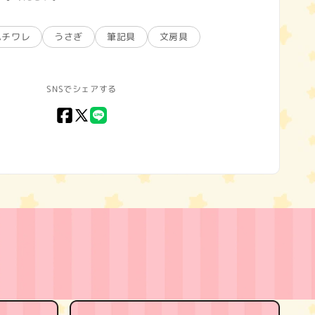
ハチワレ
うさぎ
筆記具
文房具
SNSでシェアする
Facebook
X
LINE
(Twitter)