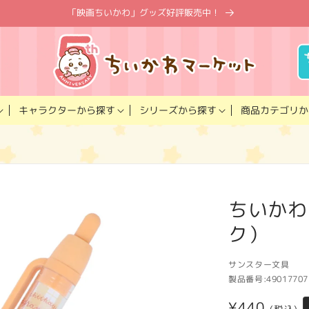
「映画ちいかわ」グッズ好評販売中！
キャラクター
商品カテゴリ
シリーズ
から探す
から探す
か
ちいかわ
ク）
サンスター文具
製品番号:
49017707
通
¥440