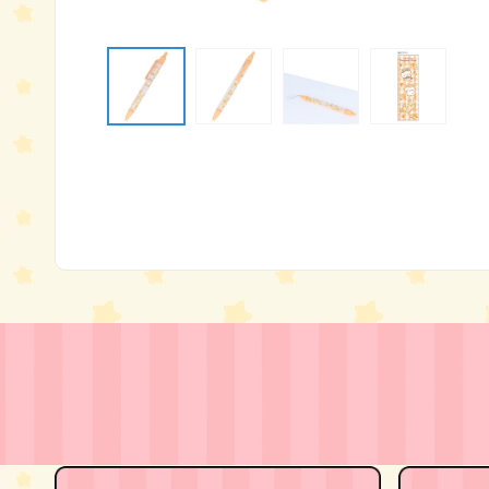
モ
ー
ダ
ル
で
メ
デ
ィ
ア
(1)
を
開
く