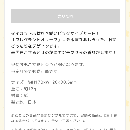
常
価
売り切れ
格
ダイカット形状が可愛いビッグサイズカード！
「フレグラントオリーブ」＝金木犀をあしらった、秋に
ぴったりなデザインです。
表面をこするとほのかにキンモクセイの香りがします！
※何度もこすると香りが弱くなります。
※定形外で郵送可能です。
サイズ：約H170×W120×D0.5mm
重さ：約12g
材質：紙
製造地：日本
※こちらの商品写真はサンプルですので、実際の商品とは若干異
なる場合がございます。予めご了承ください。
※製造上の都合のため、本来のキャラクターデザインと多少異な