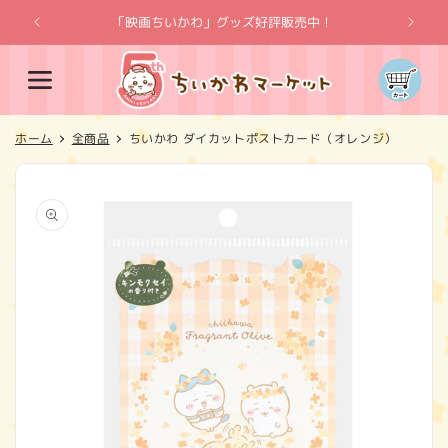
コンテ
ンツに
「映画ちいかわ」グッズ好評販売中！
「
進む
カ
ー
ト
ホーム
全商品
ちいかわ ダイカットポストカード（オレンジ）
商品情
報にス
キップ