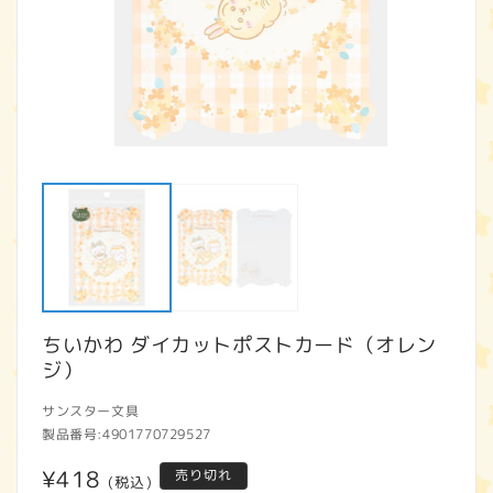
モ
ー
ダ
ル
で
メ
デ
ィ
ア
ちいかわ ダイカットポストカード（オレン
(1)
(2
を
ジ）
開
く
サンスター文具
製品番号:
4901770729527
通
¥418
売り切れ
(税込)