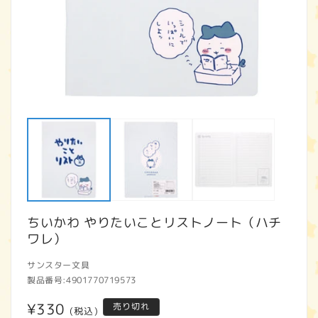
モ
ー
ダ
ル
で
メ
デ
ィ
ア
ちいかわ やりたいことリストノート（ハチ
(1)
(2
を
ワレ）
開
く
サンスター文具
製品番号:
4901770719573
通
¥330
売り切れ
(税込)