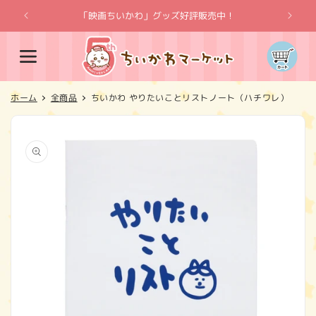
コンテ
ンツに
「映画ちいかわ」グッズ好評販売中！
「
進む
カ
ー
ト
ホーム
全商品
ちいかわ やりたいことリストノート（ハチワレ）
商品情
報にス
キップ