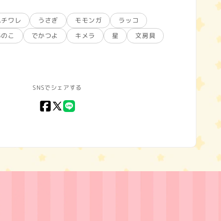
ハチワレ
うさぎ
モモンガ
ラッコ
あのこ
でかつよ
キメラ
星
文房具
SNSでシェアする
Facebook
X
LINE
(Twitter)