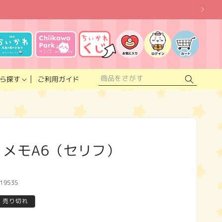
お
気
に
ロ
カ
入
グ
ー
り
イ
ト
リ
ン
ス
ご利用ガイド
ら探す
ト
 メモA6（セリフ）
19535
売り切れ