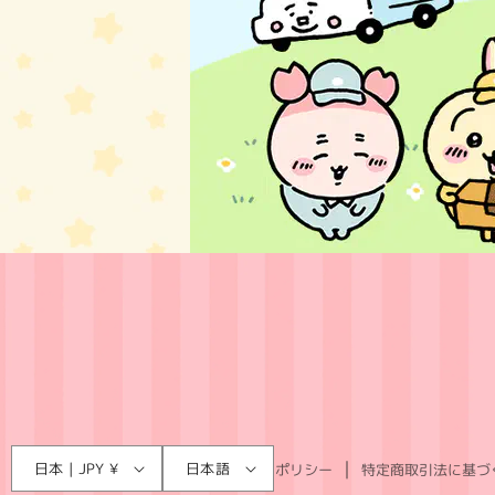
言
国
日本 | JPY ¥
日本語
利用規約
プライバシーポリシー
特定商取引法に基づ
語
/