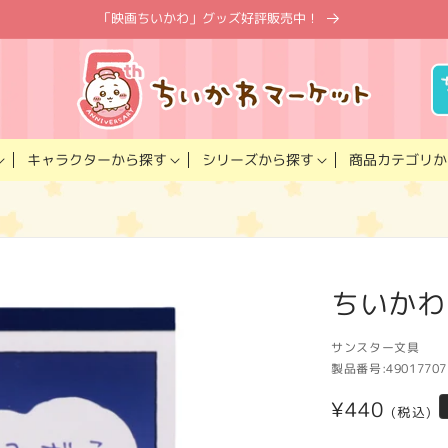
「映画ちいかわ」グッズ好評販売中！
キャラクター
商品カテゴリ
シリーズ
から探す
から探す
か
ちいかわ
サンスター文具
製品番号:
49017707
通
¥440
(税込)
常