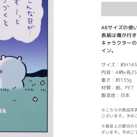
価
格
A6サイズの使
表紙は傷が付き
キャラクターの
イン。
サイズ：約H145
内容：4柄×各2
重さ：約135g
材質：紙、PET
製造地：日本
※こちらの商品写
ございます。予め
※製造上の都合の
ざいます。予めご