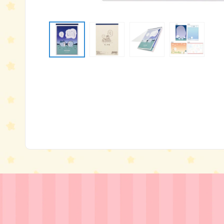
モ
ー
ダ
ル
で
メ
デ
ィ
ア
(1)
を
開
く