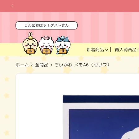
コンテ
ンツに
進む
こんにちはッ！ゲストさん
再入荷商品
新着商品
ホーム
全商品
ちいかわ メモA6（セリフ）
商品情
報にス
キップ