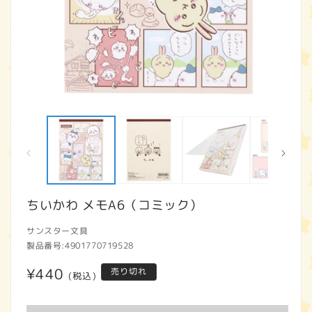
モ
ー
ダ
ル
で
メ
デ
ィ
ちいかわ メモA6（コミック）
ア
(1)
(2
サンスター文具
を
開
製品番号:
4901770719528
く
通
¥440
売り切れ
(税込)
常