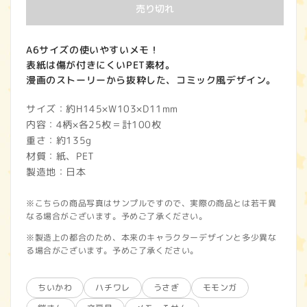
価
売り切れ
格
A6サイズの使いやすいメモ！
表紙は傷が付きにくいPET素材。
漫画のストーリーから抜粋した、コミック風デザイン。
サイズ：約H145×W103×D11mm
内容：4柄×各25枚＝計100枚
重さ：約135g
材質：紙、PET
製造地：日本
※こちらの商品写真はサンプルですので、実際の商品とは若干異
なる場合がございます。予めご了承ください。
※製造上の都合のため、本来のキャラクターデザインと多少異な
る場合がございます。予めご了承ください。
ちいかわ
ハチワレ
うさぎ
モモンガ