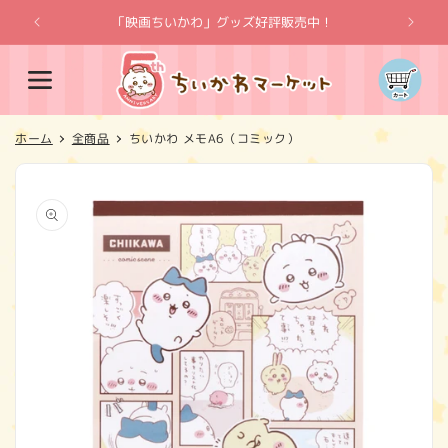
コンテ
ンツに
「映画ちいかわ」グッズ好評販売中！
「
進む
カ
ー
ト
ホーム
全商品
ちいかわ メモA6（コミック）
商品情
報にス
キップ