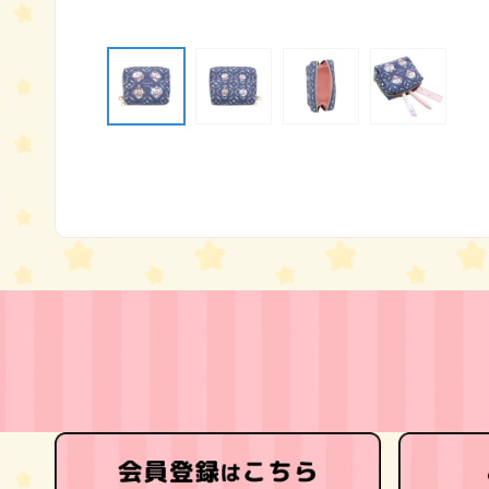
モ
ー
ダ
ル
で
メ
デ
ィ
ア
(1)
を
開
く