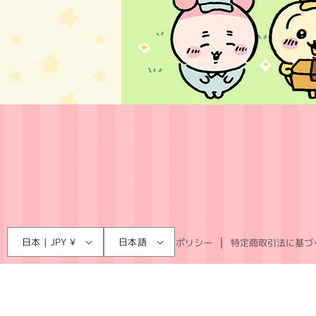
言
国
日本 | JPY ¥
日本語
利用規約
プライバシーポリシー
特定商取引法に基づ
語
/
地
域