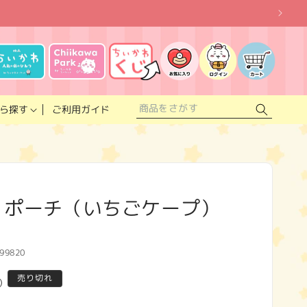
お
気
に
ロ
カ
入
グ
ー
り
イ
ト
リ
ン
ス
ご利用ガイド
ら探す
ト
 ポーチ（いちごケープ）
99820
売り切れ
)