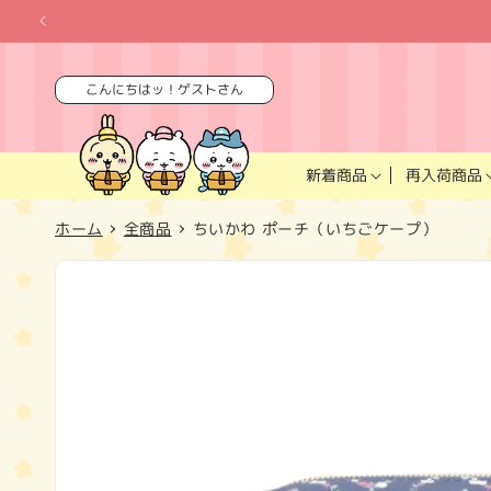
コンテ
ンツに
進む
こんにちはッ！ゲストさん
再入荷商品
新着商品
ホーム
全商品
ちいかわ ポーチ（いちごケープ）
商品情
報にス
キップ