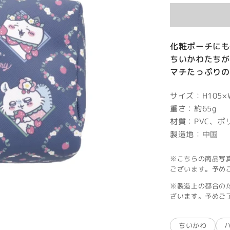
価
格
化粧ポーチにも
ちいかわたちが
マチたっぷりの
サイズ：H105×W
重さ：約65g
材質：PVC、ポ
製造地：中国
※こちらの商品写
ございます。予め
※製造上の都合の
ざいます。予めご
ちいかわ