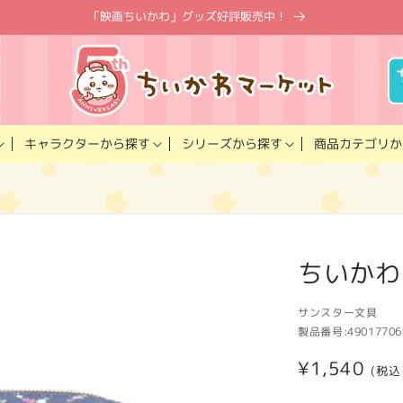
「映画ちいかわ」グッズ好評販売中！
キャラクター
商品カテゴリ
シリーズ
から探す
から探す
か
ちいかわ
サンスター文具
製品番号:
49017706
通
¥1,540
(税込
常