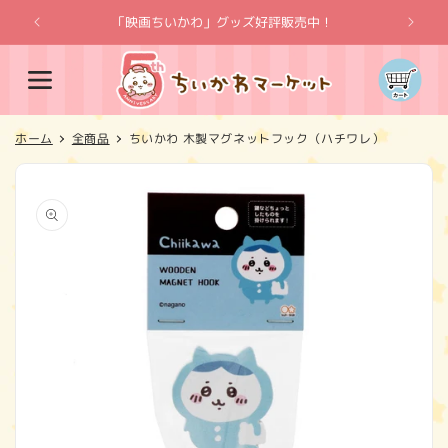
コンテ
ンツに
「映画ちいかわ」グッズ好評販売中！
「
進む
カ
ー
ト
ホーム
全商品
ちいかわ 木製マグネットフック（ハチワレ）
商品情
報にス
キップ