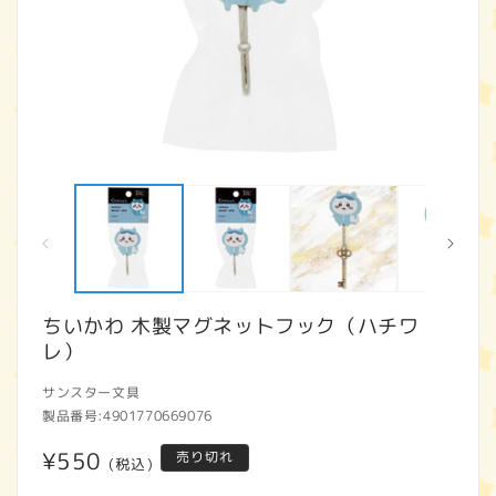
モ
ー
ダ
ル
で
メ
デ
ィ
ちいかわ 木製マグネットフック（ハチワ
ア
レ）
(1)
(2
を
開
サンスター文具
く
製品番号:
4901770669076
通
¥550
売り切れ
(税込)
常