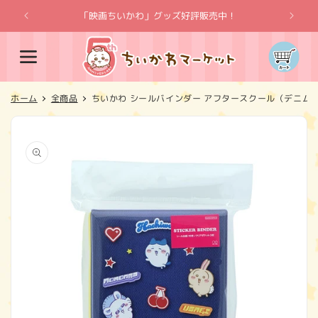
コンテ
ンツに
「映画ちいかわ」グッズ好評販売中！
「
進む
カ
ー
ト
ホーム
全商品
ちいかわ シールバインダー アフタースクール（デニム
商品情
報にス
キップ