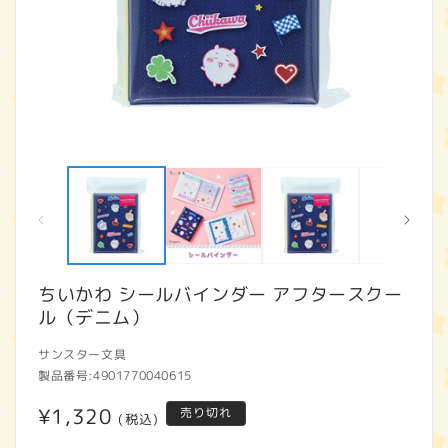
モ
ー
ダ
ル
で
メ
デ
ィ
ちいかわ シールバインダー アフタースクー
ア
ル（デニム）
(1)
(2
を
開
サンスター文具
く
製品番号:
4901770040615
通
¥1,320
売り切れ
(税込)
常