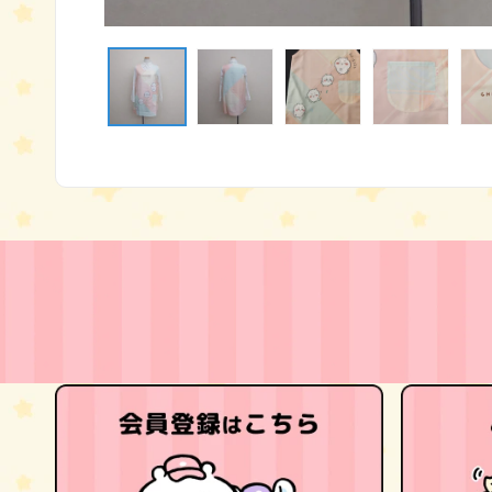
モ
ー
ダ
ル
で
メ
デ
ィ
ア
(1)
を
開
く