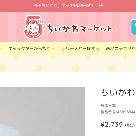
「映画ちいかわ」グッズ好評販売中！
キャラクター
商品カテゴリ
シリーズ
から探す
から探す
か
ちいかわ
飛馬日本
製品番号:
45896844
通
¥2,739
(税込
常