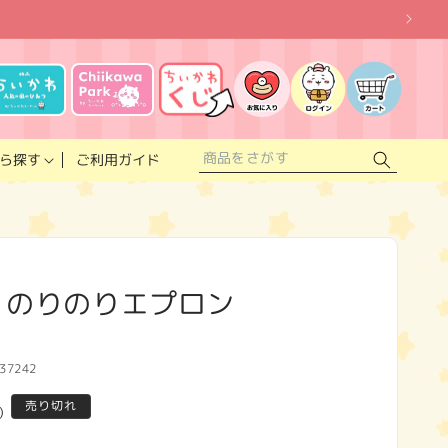
お
気
に
ロ
カ
入
グ
ー
り
イ
ト
リ
ン
ス
ご利用ガイド
ら探す
ト
 のりのりエプロン
37242
売り切れ
)