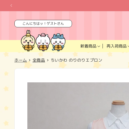
コンテ
ンツに
進む
こんにちはッ！ゲストさん
再入荷商品
新着商品
ホーム
全商品
ちいかわ のりのりエプロン
商品情
報にス
キップ