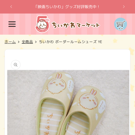
コンテ
ンツに
「映画ちいかわ」グッズ好評販売中！
「
進む
カ
ー
ト
ホーム
全商品
ちいかわ ボーダールームシューズ YE
商品情
報にス
キップ