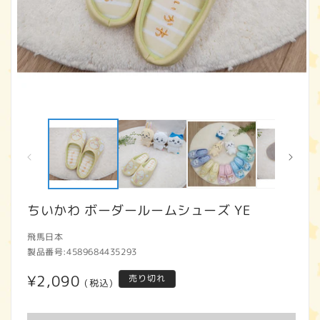
モ
ー
ダ
ル
で
メ
デ
ィ
ちいかわ ボーダールームシューズ YE
ア
(1)
(2
飛馬日本
を
開
製品番号:
4589684435293
く
通
¥2,090
売り切れ
(税込)
常