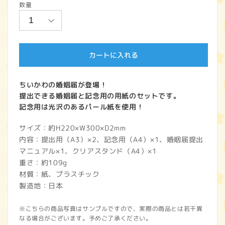
数量
価
格
カートに入れる
ちいかわの婚姻届が登場！
提出できる婚姻届と記念用の用紙のセットです。
記念用は光沢のあるパール紙を使用！
サイズ：約H220×W300×D2mm
内容：提出用（A3）×2、記念用（A4）×1、婚姻届提出
マニュアル×1、クリアスタンド（A4）×1
重さ：約109g
材質：紙、プラスチック
製造地：日本
※こちらの商品写真はサンプルですので、実際の商品とは若干異
なる場合がございます。予めご了承ください。