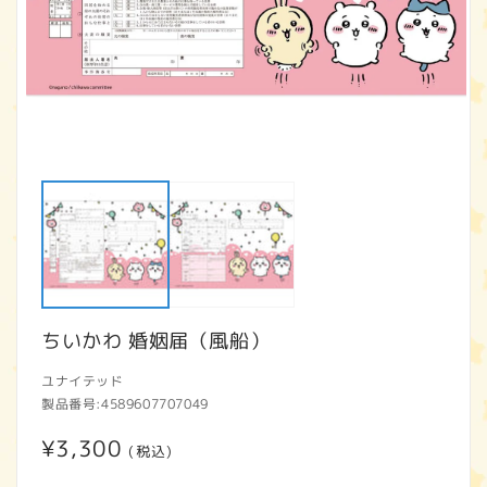
モ
ー
ダ
ル
で
メ
デ
ィ
ア
ちいかわ 婚姻届（風船）
(1)
(2
を
開
ユナイテッド
く
製品番号:
4589607707049
通
¥3,300
(税込)
常