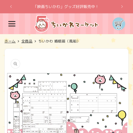
コンテ
ンツに
「映画ちいかわ」グッズ好評販売中！
「
進む
カ
ー
ト
ホーム
全商品
ちいかわ 婚姻届（風船）
商品情
報にス
キップ