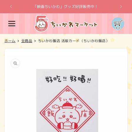
コンテ
ンツに
「映画ちいかわ」グッズ好評販売中！
「
進む
カ
ー
ト
ホーム
全商品
ちいかわ飯店 活版カード（ちいかわ飯店）
商品情
報にス
キップ