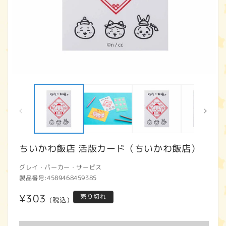
モ
ー
ダ
ル
で
メ
デ
ィ
ちいかわ飯店 活版カード（ちいかわ飯店）
ア
(1)
(2
グレイ・パーカー・サービス
を
開
製品番号:
4589468459385
く
通
¥303
売り切れ
(税込)
常