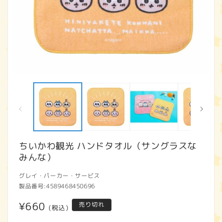
モ
ー
ダ
ル
で
メ
デ
ィ
ちいかわ観光 ハンドタオル（サングラスな
ア
みんな）
(1)
(2
を
開
グレイ・パーカー・サービス
く
製品番号:
4589468450696
通
¥660
売り切れ
(税込)
常