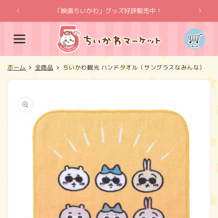
コンテ
ンツに
「映画ちいかわ」グッズ好評販売中！
「
進む
カ
ー
ト
ホーム
全商品
ちいかわ観光 ハンドタオル（サングラスなみんな）
商品情
報にス
キップ