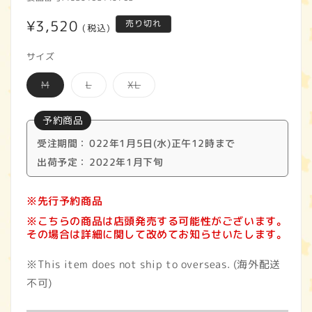
通
¥3,520
売り切れ
(税込)
常
サイズ
価
バ
バ
バ
M
L
XL
格
リ
リ
リ
エ
エ
エ
ー
ー
ー
予約商品
シ
シ
シ
ョ
ョ
ョ
ン
ン
ン
受注期間：
022年1月5日(水)正午12時まで
は
は
は
出荷予定：
売
2022年1月下旬
売
売
り
り
り
切
切
切
れ
れ
れ
※先行予約商品
て
て
て
い
い
い
※こちらの商品は店頭発売する可能性がございます。
る
る
る
か
か
か
その場合は詳細に関して改めてお知らせいたします。
販
販
販
売
売
売
で
で
で
※This item does not ship to overseas. (海外配送
き
き
き
ま
ま
ま
不可)
せ
せ
せ
ん
ん
ん