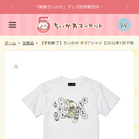
コンテ
ンツに
「映画ちいかわ」グッズ好評販売中！
「
進む
カ
ー
ト
ホーム
全商品
【予約終了】ちいかわ オデTシャツ【2022年1月下旬
商品情
報にス
キップ