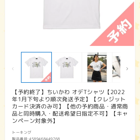
モ
ー
ダ
ル
で
メ
デ
ィ
【予約終了】ちいかわ オデTシャツ【2022
ア
年1月下旬より順次発送予定】【クレジット
(1)
(2
を
カード決済のみ可】【他の予約商品・通常商
開
品と同時購入・配送希望日指定不可】【キャ
く
ンペーン対象外】
トーキング
製品番号:
4589468449768