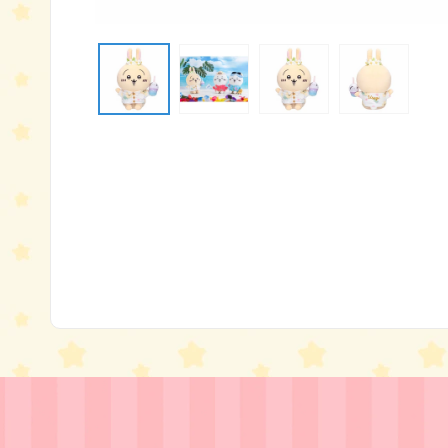
モ
ー
ダ
ル
で
メ
デ
ィ
ア
(1)
を
開
く