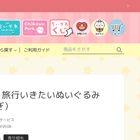
お
気
に
ロ
カ
入
グ
ー
り
イ
ト
リ
ン
ス
ご利用ガイド
ら探す
ト
 旅行いきたいぬいぐるみ
ぎ）
サービス
49508
売り切れ