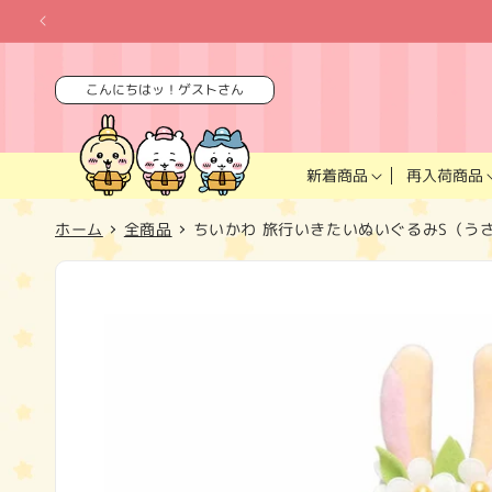
コンテ
ンツに
進む
こんにちはッ！ゲストさん
再入荷商品
新着商品
ホーム
全商品
ちいかわ 旅行いきたいぬいぐるみS（う
商品情
報にス
キップ