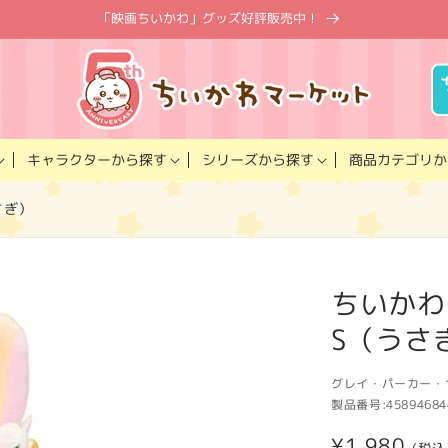
「映画ちいかわ」グッズ好評販売中！
キャラクター
商品カテゴリ
シリーズ
から探す
から探す
か
さぎ）
ちいかわ
S（うさ
グレイ・パーカー・
製品番号:
45894684
通
¥1,980