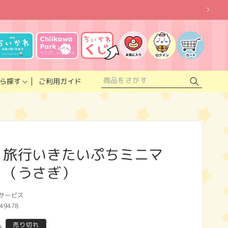
お
気
に
ロ
カ
入
グ
ー
り
イ
ト
リ
ン
ス
ご利用ガイド
ら探す
ト
 旅行いきたいぷちミニマ
 （うさぎ）
サービス
49478
売り切れ