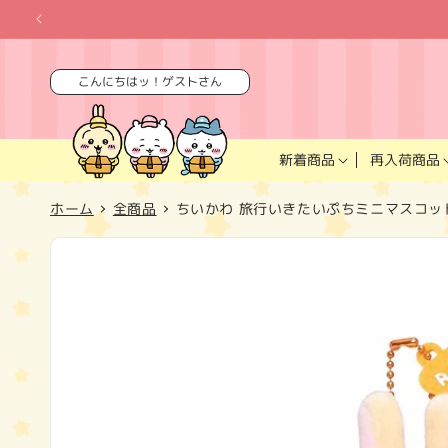
コンテ
ンツに
進む
こんにちはッ！ゲストさん
再入荷商品
新着商品
ホーム
全商品
ちいかわ 旅行いきたいぷちミニマスコッ
商品情
報にス
キップ