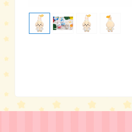
モ
ー
ダ
ル
で
メ
デ
ィ
ア
(1)
を
開
く