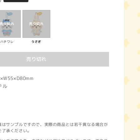
)
ハチワレ
うさぎ
売り切れ
×W55×D80mm
テル
真はサンプルですので、実際の商品とは若干異なる場合が
ご了承ください。