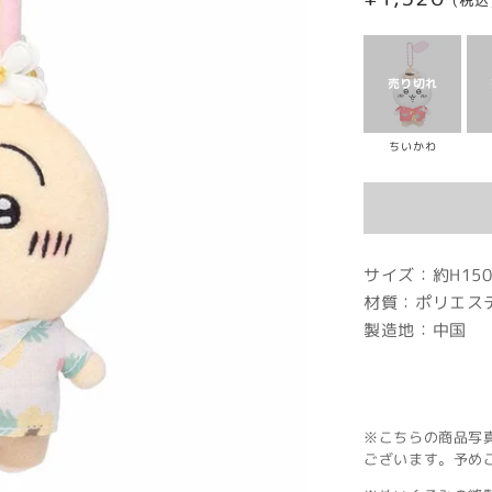
(税込
常
価
格
ちいかわ
サイズ：約H150
材質：ポリエス
製造地：中国
※こちらの商品写
ございます。予め