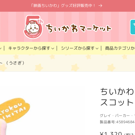
「映画ちいかわ」グッズ好評販売中！
キャラクター
商品カテゴリ
シリーズ
から探す
から探す
か
ト （うさぎ）
ちいかわ
スコット
グレイ・パーカー・
製品番号:
45894684
通
¥1,320